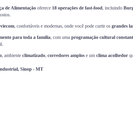
ça de Alimentação
oferece
18 operações de fast-food
, incluindo
Burg
ostos.
oviecom
, confortáveis e modernas, onde você pode curtir os
grandes l
mento para toda a família
, com uma
programação cultural constan
l.
o
, ambiente
climatizado
,
corredores amplos
e um
clima acolhedor
qu
Industrial, Sinop - MT