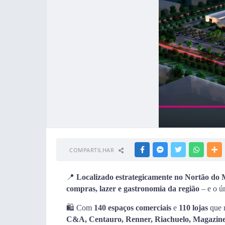
COMPARTILHAR
FACEBOOK
MESSENGER
TWITTER
WHATSA
M
📍
Localizado estrategicamente no Nortão do
compras, lazer e gastronomia da região
– e o ú
🛍️ Com
140 espaços comerciais
e
110 lojas
que 
C&A, Centauro, Renner, Riachuelo, Magazine 