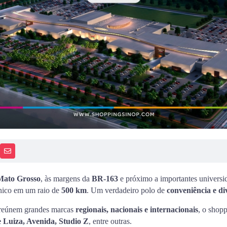
PP
AIS
RECEBA NOTÍCIAS
 Mato Grosso
, às margens da
BR-163
e próximo a importantes universi
nico em um raio de
500 km
. Um verdadeiro polo de
conveniência e di
reúnem grandes marcas
regionais, nacionais e internacionais
, o shop
Luiza, Avenida, Studio Z
, entre outras.