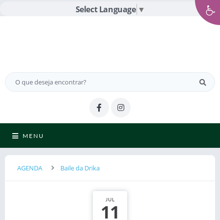
Select Language
▼
MENU
AGENDA
Baile da Drika
JUL
11