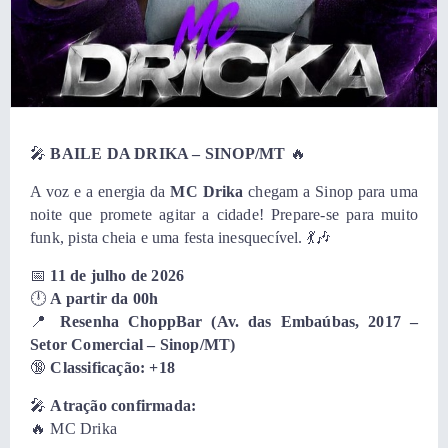
🎤
BAILE DA DRIKA – SINOP/MT
🔥
A voz e a energia da
MC Drika
chegam a Sinop para uma
noite que promete agitar a cidade! Prepare-se para muito
funk, pista cheia e uma festa inesquecível. 💃🎶
📅
11 de julho de 2026
🕛
A partir da 00h
📍
Resenha ChoppBar
(Av. das Embaúbas, 2017 –
Setor Comercial – Sinop/MT)
🔞
Classificação: +18
🎤
Atração confirmada:
🔥 MC Drika