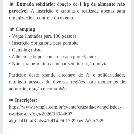
🥫
Entrada solidária:
doação de
1 kg de alimento não
perecível
. A inscrição é gratuita e realizada apenas para
organização e controle do evento.
🏕️
Camping
• Vagas limitadas para 100 pessoas
• Inscrição obrigatória para pernoite
• Camping misto
• Alimentação por conta de cada participante
• Não será permitido acampar sem inscrição prévia
Participe deste grande encontro de fé e solidariedade,
reunindo pessoas de diversas regiões para momentos de
adoração, oração e comunhão.
🎟️
Inscrições:
https://www.sympla.com.br/evento/cruzada-evangelistica-
o-cristo-de-fogo-2026/3304469?
algoliaID=af8faba410f14d5017399aed7a3cc288