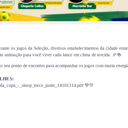
ante os jogos da Seleção, diversos estabelecimentos da cidade esta
ta animação para você viver cada lance em clima de torcida. 🎉🍻
a o seu ponto de encontro para acompanhar os jogos com muita energi
ALHES:
ta_da_copa_-_sinop_torce_junto_18101314.pdf
💚💛