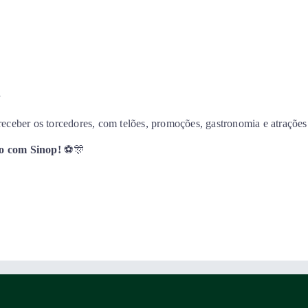
eceber os torcedores, com telões, promoções, gastronomia e atrações 
to com Sinop!
⚽🎊