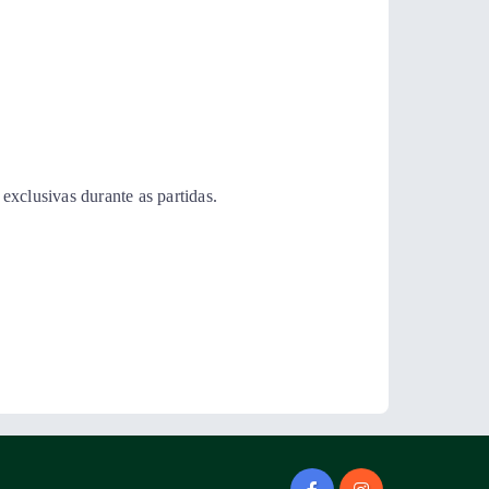
exclusivas durante as partidas.