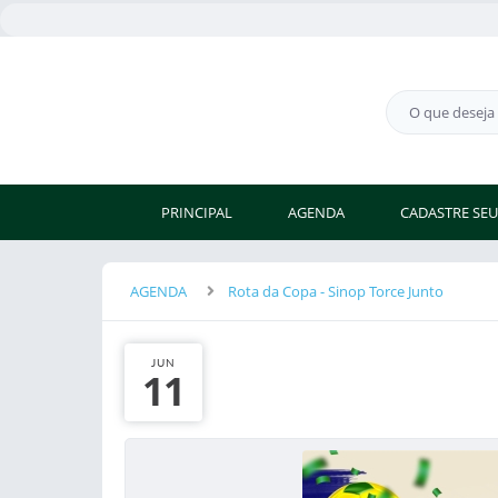
PRINCIPAL
AGENDA
CADASTRE SEU
AGENDA
Rota da Copa - Sinop Torce Junto
JUN
11