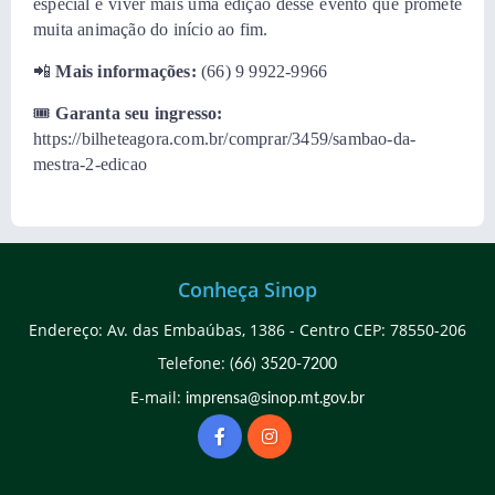
especial e viver mais uma edição desse evento que promete
muita animação do início ao fim.
📲
Mais informações:
(66) 9 9922-9966
🎟️
Garanta seu ingresso:
https://bilheteagora.com.br/comprar/3459/sambao-da-
mestra-2-edicao
Conheça Sinop
Endereço: Av. das Embaúbas, 1386 - Centro CEP: 78550-206
Telefone:
(66) 3520-7200
E-mail:
imprensa@sinop.mt.gov.br